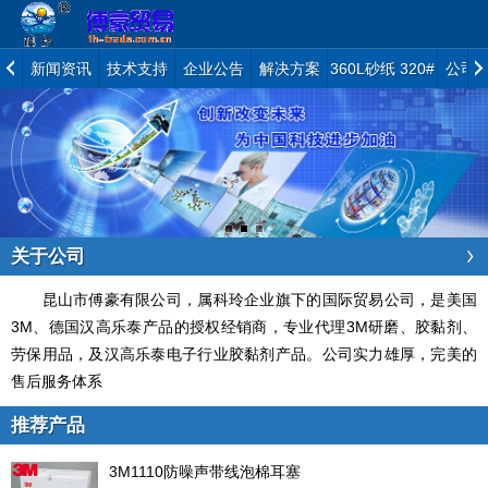
新闻资讯
技术支持
企业公告
解决方案
360L砂纸 320#
公司
关于公司
昆山市傅豪有限公司，属科玲企业旗下的国际贸易公司，是美国
3M、德国汉高乐泰产品的授权经销商，专业代理3M研磨、胶黏剂、
劳保用品，及汉高乐泰电子行业胶黏剂产品。公司实力雄厚，完美的
售后服务体系
推荐产品
3M1110防噪声带线泡棉耳塞