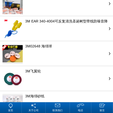
3M EAR 340-4004可反复清洗圣诞树型带线防噪音降
噪舒适耳塞
3M02648 海绵球
3M飞翼轮
3M海绵砂纸
首页
关于公司
联系我们
电话
留言