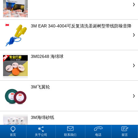
3M EAR 340-4004可反复清洗圣诞树型带线防噪音降
噪舒适耳塞
3M02648 海绵球
3M飞翼轮
3M海绵砂纸
首页
关于公司
联系我们
电话
留言