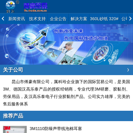
新闻资讯
技术支持
企业公告
解决方案
360L砂纸 320#
公司
关于公司
昆山市傅豪有限公司，属科玲企业旗下的国际贸易公司，是美国
3M、德国汉高乐泰产品的授权经销商，专业代理3M研磨、胶黏剂、
劳保用品，及汉高乐泰电子行业胶黏剂产品。公司实力雄厚，完美的
售后服务体系
推荐产品
3M1110防噪声带线泡棉耳塞