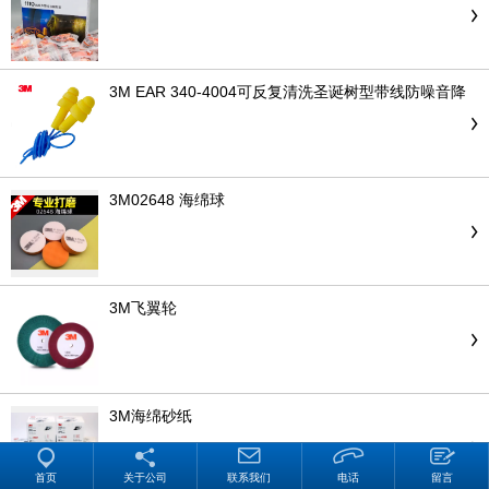
3M EAR 340-4004可反复清洗圣诞树型带线防噪音降
噪舒适耳塞
3M02648 海绵球
3M飞翼轮
3M海绵砂纸
首页
关于公司
联系我们
电话
留言