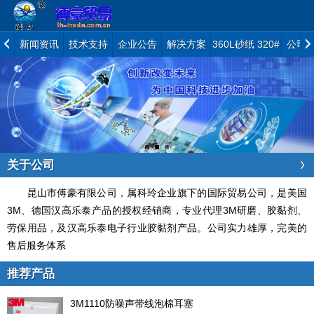
新闻资讯
技术支持
企业公告
解决方案
360L砂纸 320#
公司
关于公司
昆山市傅豪有限公司，属科玲企业旗下的国际贸易公司，是美国
3M、德国汉高乐泰产品的授权经销商，专业代理3M研磨、胶黏剂、
劳保用品，及汉高乐泰电子行业胶黏剂产品。公司实力雄厚，完美的
售后服务体系
推荐产品
3M1110防噪声带线泡棉耳塞